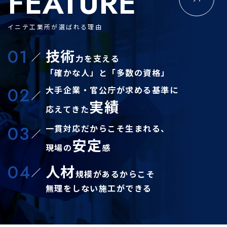
FEATURE
イニテ工業所が選ばれる理由
01
技術
力を支える
「確かな人」と「多数の資格」
02
大手企業・官公庁が求める基準に
実績
応えてきた
03
一貫対応だからこそ生まれる、
安定
現場の
感
04
人材
規模があるからこそ
無理をしない施工ができる